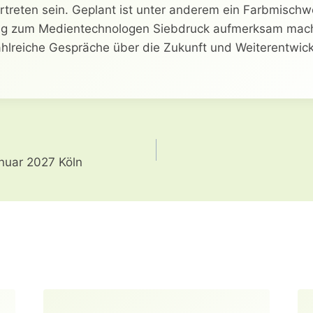
rtreten sein. Geplant ist unter anderem ein Farbmisch
ng zum Medientechnologen Siebdruck aufmerksam mach
hlreiche Gespräche über die Zukunft und Weiterentwic
gation
anuar 2027 Köln