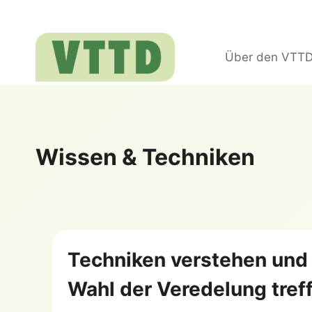
Zum
Inhalt
springen
Über den VTT
Wissen & Techniken
Techniken verstehen und 
Wahl der Veredelung tref