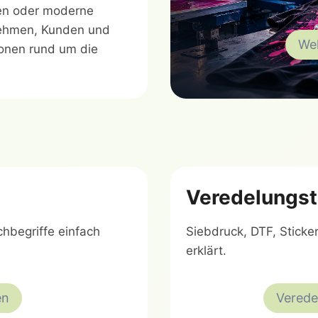
ren oder moderne
nehmen, Kunden und
Wel
tionen rund um die
Veredelungst
hbegriffe einfach
Siebdruck, DTF, Sticke
erklärt.
en
Verede