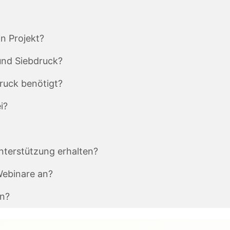
n Projekt?
und Siebdruck?
ruck benötigt?
i?
terstützung erhalten?
Webinare an?
en?