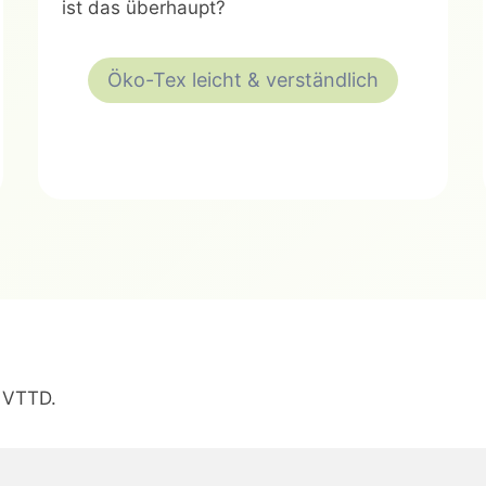
ist das überhaupt?
Öko-Tex leicht & verständlich
& VTTD.